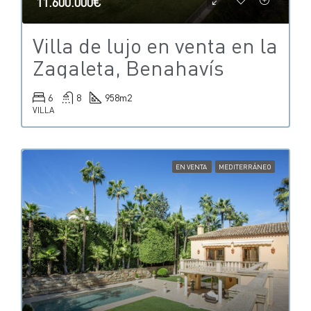
11.600.000€
Villa de lujo en venta en la
Zagaleta, Benahavís
6
8
958
m2
VILLA
EN VENTA
MEDITERRÁNEO