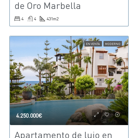
de Oro Marbella
4
4
431
m2
EN VENTA
MODERNO
4.250.000€
Apartamento de lujo en