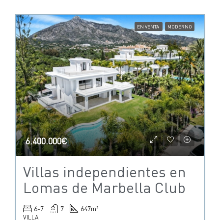
EN VENTA
MODERNO
6.400.000€
Villas independientes en
Lomas de Marbella Club
6-7
7
647
m²
VILLA