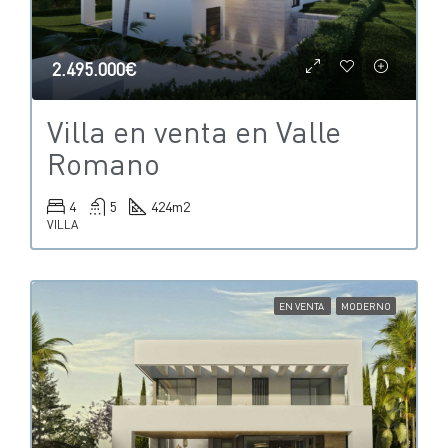
2.495.000€
Villa en venta en Valle
Romano
4
5
424
m2
VILLA
EN VENTA
MODERNO