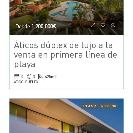
Desde
1.900.000€
Áticos dúplex de lujo a la
venta en primera línea de
playa
3
3
425
m2
ÁTICO, DUPLEX
EN VENTA
MODERNO