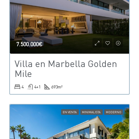
7.500.000€
Villa en Marbella Golden
Mile
4
4+1
693
m²
EN VENTA
MINIMALISTA
MODERNO