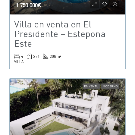
1.750.000€
Villa en venta en El
Presidente – Estepona
Este
4
2+1
208 m²
VILLA
EN VENTA
MODERNO