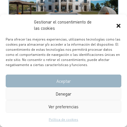
Gestionar el consentimiento de
las cookies
9.500.000€
Para ofrecer las mejores experiencias, utilizamos tecnologías como las
cookies para almacenar y/o acceder a la información del dispositivo. El
Mansión de lujo en
consentimiento de estas tecnologías nos permitirá procesar datos
Hacienda Las Chapas,
como el comportamiento de navegación o las identificaciones únicas en
este sitio. No consentir o retirar el consentimiento, puede afectar
Marbella Este
negativamente a ciertas características y funciones.
7
7
935
m²
Aceptar
PALACIO, VILLA
Denegar
Ver preferencias
EN VENTA
MINIMALISTA
VANGUARDISTA
Política de cookies