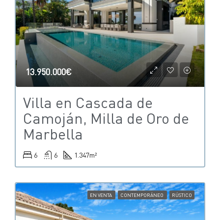
13.950.000€
Villa en Cascada de
Camoján, Milla de Oro de
Marbella
6
6
1.347
m²
EN VENTA
CONTEMPORÁNEO
RÚSTICO