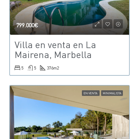
799.000€
Villa en venta en La
Mairena, Marbella
5
5
376
m2
EN VENTA
MINIMALISTA