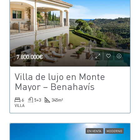
7.800.000€
Villa de lujo en Monte
Mayor – Benahavís
6
5+3
345
m²
VILLA
EN VENTA
MODERNO