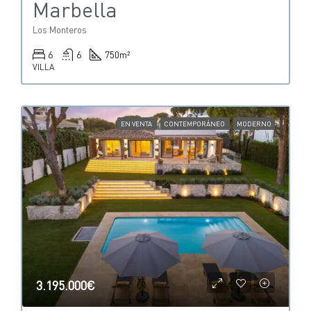
Marbella
Los Monteros
6
6
750
m²
VILLA
EN VENTA
CONTEMPORÁNEO
MODERNO
3.195.000€