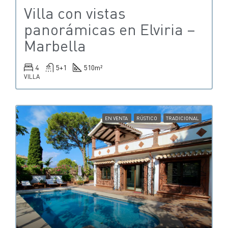
Villa con vistas
panorámicas en Elviria –
Marbella
4
5+1
510
m²
VILLA
EN VENTA
RÚSTICO
TRADICIONAL