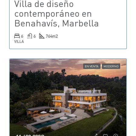
Villa de diseño
contemporáneo en
Benahavís, Marbella
6
6
764
m2
VILLA
EN VENTA
MODERNO