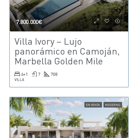
7.800.000€
Villa Ivory – Lujo
panorámico en Camoján,
Marbella Golden Mile
6+1
7
708
VILLA
EN VENTA
MODERNO