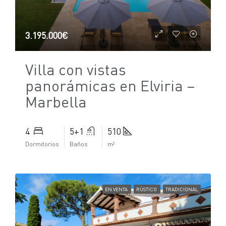
3.195.000€
Villa con vistas
panorámicas en Elviria –
Marbella
4
5+1
510
Dormitorios
Baños
m²
EN VENTA
RÚSTICO
TRADICIONAL