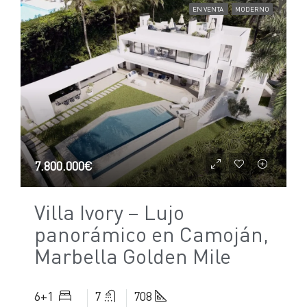
EN VENTA
MODERNO
7.800.000€
Villa Ivory – Lujo
panorámico en Camoján,
Marbella Golden Mile
6+1
7
708