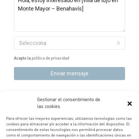
Selecciona
Acepto la
política de privacidad
Enviar mensaje
Gestionar el consentimiento de
P.E. La Finca – Paseo Club Deportivo, 1, Ed 4, P1 28223,
las cookies
Pozuelo de Alarcón – Madrid |
+34 91 99 33 222
|
Para ofrecer las mejores experiencias, utilizamos tecnologías como las
info@bernado.es
cookies para almacenar y/o acceder a la información del dispositivo. El
consentimiento de estas tecnologías nos permitirá procesar datos
como el comportamiento de navegación o las identificaciones únicas en