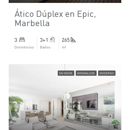
Ático Dúplex en Epic,
Marbella
3
3+1
265
Dormitorios
Baños
m²
EN VENTA
MINIMALISTA
MODERNO