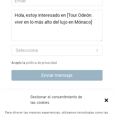
Selecciona
Acepto la
política de privacidad
Enviar mensaje
Gestionar el consentimiento de
P.E. La Finca – Paseo Club Deportivo, 1, Ed 4, P1 28223,
las cookies
Pozuelo de Alarcón – Madrid |
+34 91 99 33 222
|
Para ofrecer las mejores experiencias, utilizamos tecnologías como las
info@bernado.es