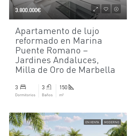
3.800.000€
Apartamento de lujo
reformado en Marina
Puente Romano –
Jardines Andaluces,
Milla de Oro de Marbella
3
3
150
Dormitorios
Baños
m²
EN VENTA
MODERNO