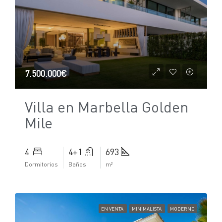
7.500.000€
Villa en Marbella Golden
Mile
4
4+1
693
Dormitorios
Baños
m²
EN VENTA
MINIMALISTA
MODERNO